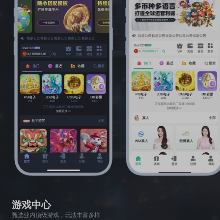
游戏中心
甄选业内顶级游戏，玩法丰富多样