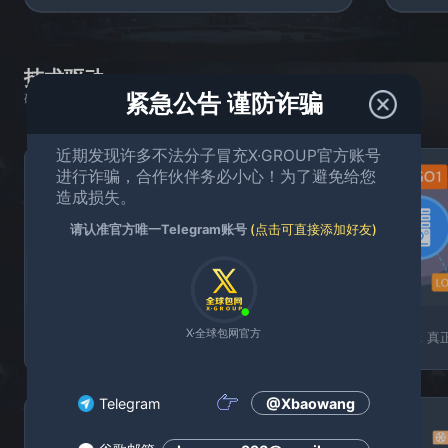
技术驱动
紧急公告 谨防诈骗
硬核技术加持，放心无忧畅玩
近期发现许多不法分子冒充X·GROUP官方账号
进行诈骗，合作伙伴务必小心！为了避免给您
造成损失。
支持全球多币种，同时经营多个国家
首创一站多品牌，真
Telegram
@Xbaowang