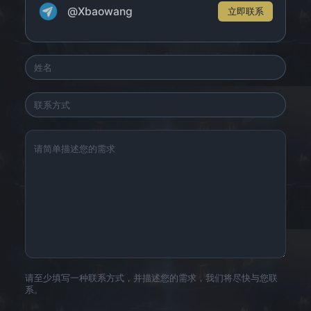
@
Xbaowang
立即联系
请至少填写一种联系方式，并描述您的需求，我们将尽快与您联
系。